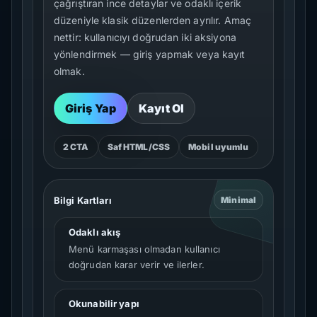
çağrıştıran ince detaylar ve odaklı içerik
düzeniyle klasik düzenlerden ayrılır. Amaç
nettir: kullanıcıyı doğrudan iki aksiyona
yönlendirmek — giriş yapmak veya kayıt
olmak.
Giriş Yap
Kayıt Ol
2 CTA
Saf HTML/CSS
Mobil uyumlu
Bilgi Kartları
Minimal
Odaklı akış
Menü karmaşası olmadan kullanıcı
doğrudan karar verir ve ilerler.
Okunabilir yapı