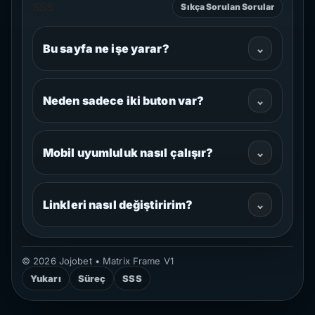
SSS
Sıkça Sorulan Sorular
Bu sayfa ne işe yarar?
⌄
Neden sadece iki buton var?
⌄
Mobil uyumluluk nasıl çalışır?
⌄
Linkleri nasıl değiştiririm?
⌄
©
2026
Jojobet • Matrix Frame V1
Yukarı
Süreç
SSS