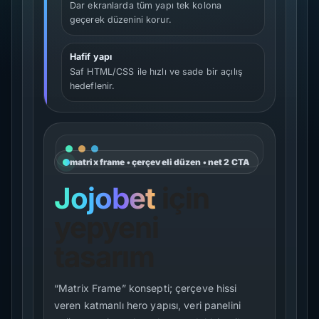
Dar ekranlarda tüm yapı tek kolona
geçerek düzenini korur.
Hafif yapı
Saf HTML/CSS ile hızlı ve sade bir açılış
hedeflenir.
matrix frame • çerçeveli düzen • net 2 CTA
Jojobet
için
yepyeni
tasarım
“Matrix Frame” konsepti; çerçeve hissi
veren katmanlı hero yapısı, veri panelini